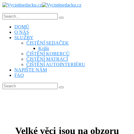
DOMŮ
O NÁS
SLUŽBY
ČISTĚNÍ SEDAČEK
Kolín
ČIŠTĚNÍ KOBERCŮ
ČISTĚNÍ MATRACÍ
ČIŠTĚNÍ AUTOINTERIÉRU
NAPIŠTE NÁM
FAQ
Velké věci jsou na obzoru